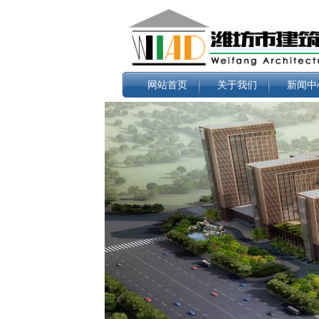
网站首页
关于我们
新闻中