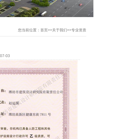
您当前位置：
首页
>>
关于我们
>>
专业资质
07-03